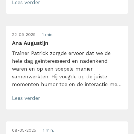
Lees verder
22-05-2025
1 min.
Ana Augustijn
Trainer Patrick zorgde ervoor dat we de
hele dag geïnteresseerd en nadenkend
waren en op een soepele manier
samenwerkten. Hij voegde op de juiste
momenten humor toe en de interactie met
de groep verliep heel soepel. Omdat
Lees verder
Nederlands niet mijn moedertaal is, vond ik
het tempo en de duidelijkheid perfect te
volgen.
08-05-2025
1 min.