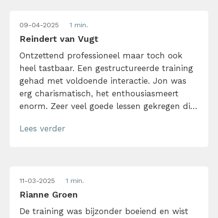
09-04-2025
1 min.
Reindert van Vugt
Ontzettend professioneel maar toch ook
heel tastbaar. Een gestructureerde training
gehad met voldoende interactie. Jon was
erg charismatisch, het enthousiasmeert
enorm. Zeer veel goede lessen gekregen die
ik vanaf vandaag al ben gaan gebruiken.
Lees verder
Na de training zijn ze nog bereikbaar voor
vragen en sturen ze nog hand-outs na.
Echt een aanrader voor een ieder!
11-03-2025
1 min.
Rianne Groen
De training was bijzonder boeiend en wist