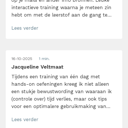
op je mails en ander info bronnen. Leuke
interactieve training waarna je meteen zin
hebt om met de leerstof aan de gang te
gaan.
Lees verder
16-10-2025
1 min.
Jacqueline Veltmaat
Tijdens een training van één dag met
hands-on oefeningen kreeg ik niet alleen
een stukje bewustwording van waaraan ik
(controle over) tijd verlies, maar ook tips
voor een optimalere gebruikmaking van
bijv. Outlook. Daarmee kan ik een
Lees verder
realistischer dagplanning maken, en acties