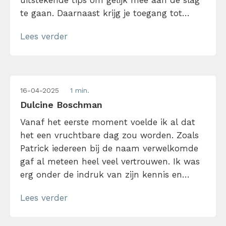
uitstekende tips om gelijk mee aan de slag
te gaan. Daarnaast krijg je toegang tot
naslagwerk en diverse filmpjes.
Lees verder
16-04-2025
1 min.
Dulcine Boschman
Vanaf het eerste moment voelde ik al dat
het een vruchtbare dag zou worden. Zoals
Patrick iedereen bij de naam verwelkomde
gaf al meteen heel veel vertrouwen. Ik was
erg onder de indruk van zijn kennis en
kunde. Ik heb veel geleerd en ik kon het
Lees verder
gelijk in de praktijk brengen. Ik ben er ook
meteen mee aan de slag […]