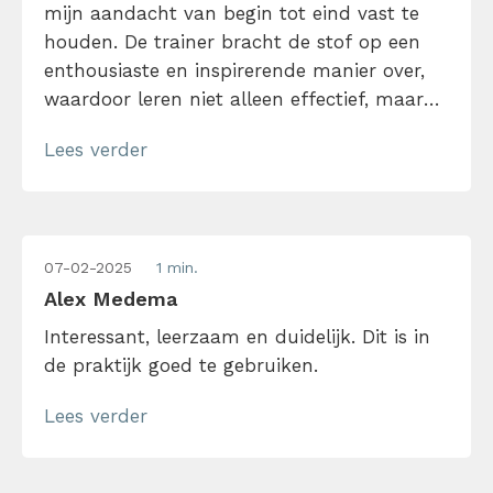
mijn aandacht van begin tot eind vast te
houden. De trainer bracht de stof op een
enthousiaste en inspirerende manier over,
waardoor leren niet alleen effectief, maar
ook erg prettig was. Wat deze training extra
Lees verder
waardevol maakte, was de goede interactie.
Er was volop ruimte voor vragen en
discussie, waardoor de sessie dynamisch […]
07-02-2025
1 min.
Alex Medema
Interessant, leerzaam en duidelijk. Dit is in
de praktijk goed te gebruiken.
Lees verder