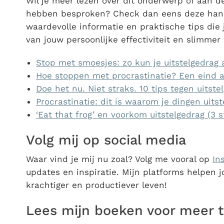
Wil je meer lezen over dit onderwerp of aan d
hebben besproken? Check dan eens deze handi
waardevolle informatie en praktische tips die
van jouw persoonlijke effectiviteit en slimme
Stop met smoesjes: zo kun je uitstelgedrag
Hoe stoppen met procrastinatie? Een eind aa
Doe het nu. Niet straks. 10 tips tegen uitst
Procrastinatie: dit is waarom je dingen uitste
‘Eat that frog’ en voorkom uitstelgedrag (3 
Volg mij op social media
Waar vind je mij nu zoal? Volg me vooral op
In
updates en inspiratie. Mijn platforms helpen 
krachtiger en productiever leven!
Lees mijn boeken voor meer t