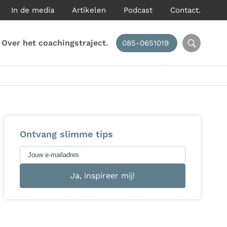
In de media
Artikelen
Podcast
Contact.
Over het coachingstraject.
085-0651019
Ontvang slimme tips