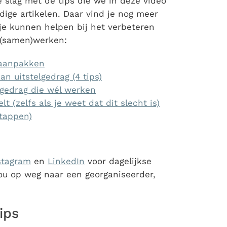
e slag met de tips die we in deze video
ge artikelen. Daar vind je nog meer
 je kunnen helpen bij het verbeteren
r (samen)werken:
 aanpakken
n uitstelgedrag (4 tips)
elgedrag die wél werken
lt (zelfs als je weet dat dit slecht is)
stappen)
stagram
en
LinkedIn
voor dagelijkse
jou op weg naar een georganiseerder,
ips