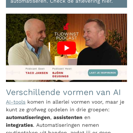
automatiseren. Check de aflevering hier.
Verschillende vormen van AI
AI-tools
komen in allerlei vormen voor, maar je
kunt ze grofweg opdelen in drie groepen:
automatiseringen
,
assistenten
en
integraties
.
Automatiseringen nemen
routinetaken uit handen, zodat jij er geen