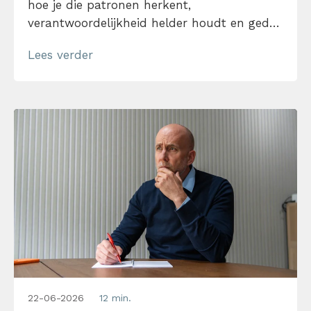
hoe je die patronen herkent,
verantwoordelijkheid helder houdt en gedoe
in samenwerking voorkomt. Lees verder en
Lees verder
ontdek hoe je sneller uit drama stapt
zonder harder of zachter te worden.
22-06-2026
12 min.