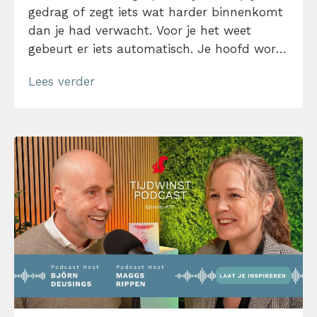
gedrag of zegt iets wat harder binnenkomt
dan je had verwacht. Voor je het weet
gebeurt er iets automatisch. Je hoofd wordt
leeg. Je schiet in de verdediging. Of
Lees verder
misschien haak jij wel af? Waarom reageer
je zo, terwijl je achteraf precies weet wat
[…]