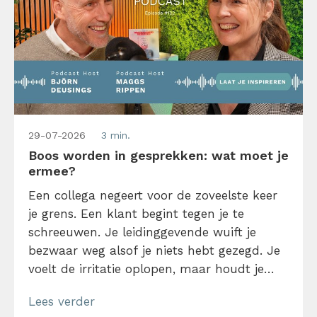
29-07-2026
3 min.
Boos worden in gesprekken: wat moet je
ermee?
Een collega negeert voor de zoveelste keer
je grens. Een klant begint tegen je te
schreeuwen. Je leidinggevende wuift je
bezwaar weg alsof je niets hebt gezegd. Je
voelt de irritatie oplopen, maar houdt je
mond. Boos worden op het werk voelt
Lees verder
tenslotte al snel onprofessioneel… of mag