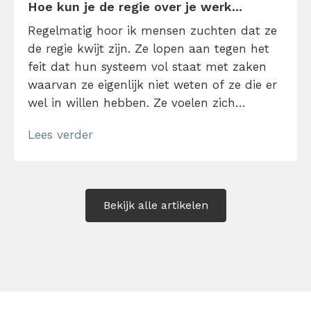
Hoe kun je de regie over je werk...
Regelmatig hoor ik mensen zuchten dat ze
de regie kwijt zijn. Ze lopen aan tegen het
feit dat hun systeem vol staat met zaken
waarvan ze eigenlijk niet weten of ze die er
wel in willen hebben. Ze voelen zich
meegezogen in van alles en nog wat. En
Lees verder
aan het einde van de week hebben ze het
gevoel dat ze […]
Bekijk alle artikelen