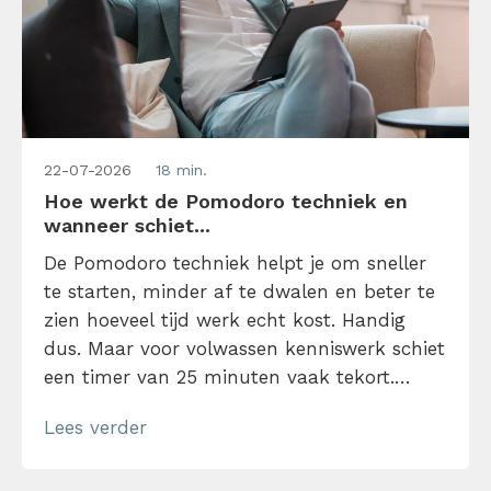
22-07-2026
18 min.
Hoe werkt de Pomodoro techniek en
wanneer schiet...
De Pomodoro techniek helpt je om sneller
te starten, minder af te dwalen en beter te
zien hoeveel tijd werk echt kost. Handig
dus. Maar voor volwassen kenniswerk schiet
een timer van 25 minuten vaak tekort.
Ontdek hier wanneer de methode wél
Lees verder
werkt, waar hij begint te knellen en hoe je
slimmer met focusblokken werkt.