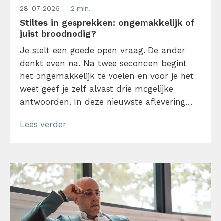
28-07-2026
2 min.
Stiltes in gesprekken: ongemakkelijk of
juist broodnodig?
Je stelt een goede open vraag. De ander
denkt even na. Na twee seconden begint
het ongemakkelijk te voelen en voor je het
weet geef je zelf alvast drie mogelijke
antwoorden. In deze nieuwste aflevering
van de Tijdwinst Podcast spreekt time
Lees verder
management expert Björn Deusings met
communicatietrainer en coach Maggs
Rippen over de kracht van stiltes in
gesprekken. Want stilte […]