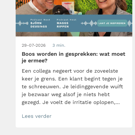
29-07-2026
3 min.
Boos worden in gesprekken: wat moet
je ermee?
Een collega negeert voor de zoveelste
keer je grens. Een klant begint tegen je
te schreeuwen. Je leidinggevende wuift
je bezwaar weg alsof je niets hebt
gezegd. Je voelt de irritatie oplopen,
maar houdt je mond. Boos worden op
Lees verder
het werk voelt tenslotte al snel
onprofessioneel… of mag het wel? In
deze nieuwste aflevering van de