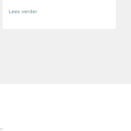
Ze voelen zich meegezogen in van alles
Lees verder
en nog wat. En aan het einde van de
week hebben ze het gevoel dat ze […]
L.