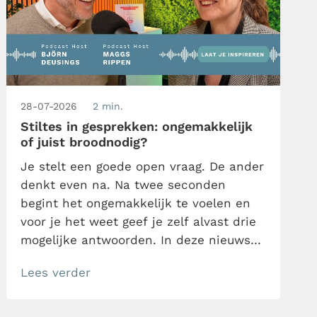
28-07-2026
2 min.
Stiltes in gesprekken: ongemakkelijk
of juist broodnodig?
Je stelt een goede open vraag. De ander
denkt even na. Na twee seconden
begint het ongemakkelijk te voelen en
voor je het weet geef je zelf alvast drie
mogelijke antwoorden. In deze nieuwste
aflevering van de Tijdwinst Podcast
Lees verder
spreekt time management expert Björn
Deusings met communicatietrainer en
coach Maggs Rippen over de kracht van