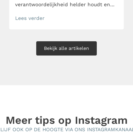
verantwoordelijkheid helder houdt en
gedoe in samenwerking voorkomt. Lees
Lees verder
verder en ontdek hoe je sneller uit
drama stapt zonder harder of zachter te
worden.
Bekijk alle artikelen
Meer tips op
Instagram
LIJF OOK OP DE HOOGTE VIA ONS INSTAGRAMKANAA