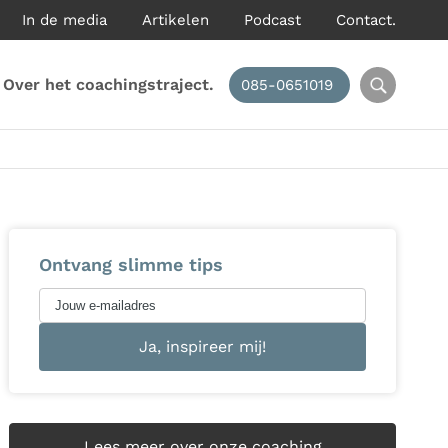
In de media
Artikelen
Podcast
Contact.
Over het coachingstraject.
085-0651019
Ontvang slimme tips
Lees meer over onze coaching