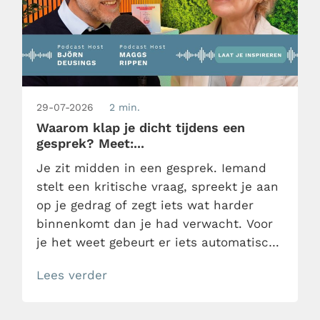
29-07-2026
2 min.
Waarom klap je dicht tijdens een
gesprek? Meet:...
Je zit midden in een gesprek. Iemand
stelt een kritische vraag, spreekt je aan
op je gedrag of zegt iets wat harder
binnenkomt dan je had verwacht. Voor
je het weet gebeurt er iets automatisch.
Je hoofd wordt leeg. Je schiet in de
Lees verder
verdediging. Of misschien haak jij wel
af? Waarom reageer je zo, terwijl je
achteraf precies weet wat […]