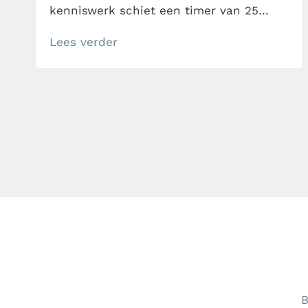
kenniswerk schiet een timer van 25
minuten vaak tekort. Ontdek hier
Lees verder
wanneer de methode wél werkt, waar
hij begint te knellen en hoe je slimmer
met focusblokken werkt.
B