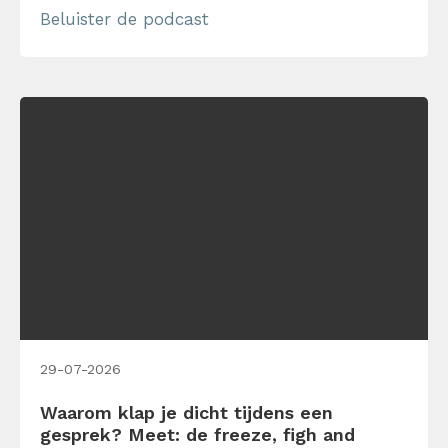
Beluister de podcast
tenslotte al snel onprofessioneel… of mag
het wel? In deze nieuwste aflevering van de
Tijdwinst Podcast spreekt Björn […]
29-07-2026
Waarom klap je dicht tijdens een
gesprek? Meet: de freeze, figh and