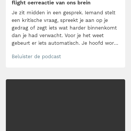
flight oerreactie van ons brein
Je zit midden in een gesprek. Iemand stelt
een kritische vraag, spreekt je aan op je
gedrag of zegt iets wat harder binnenkomt
dan je had verwacht. Voor je het weet
gebeurt er iets automatisch. Je hoofd wordt
leeg. Je schiet in de verdediging. Of
Beluister de podcast
misschien haak jij wel af? Waarom reageer
je zo, terwijl je achteraf precies weet wat
[…]