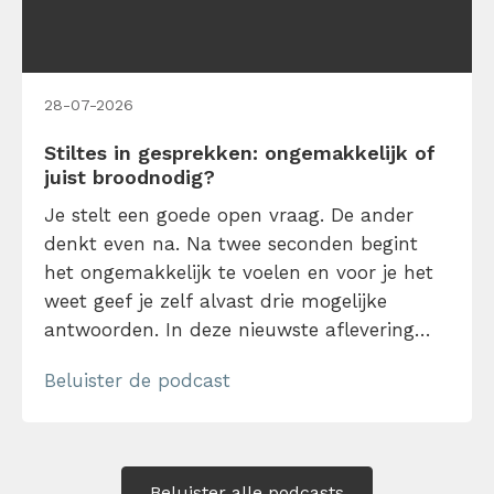
28-07-2026
Stiltes in gesprekken: ongemakkelijk of
juist broodnodig?
Je stelt een goede open vraag. De ander
denkt even na. Na twee seconden begint
het ongemakkelijk te voelen en voor je het
weet geef je zelf alvast drie mogelijke
antwoorden. In deze nieuwste aflevering
van de Tijdwinst Podcast spreekt time
Beluister de podcast
management expert Björn Deusings met
communicatietrainer en coach Maggs
Rippen over de kracht van stiltes in
gesprekken. Want stilte […]
Beluister alle podcasts